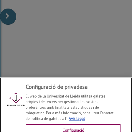
Configuració de privadesa
El web de la Universitat de Lleida utilitza galetes
pròpies i de tercers per gestionar les vostres
preferències amb finalitats estadístiques i de
màrqueting. Per a més informació, consulteu l’apartat
de política de galetes a l'
Avís legal
Facultat de Dret, Economia i Turisme
2026
© | Telf: +34
973 70 32 00
Configuració