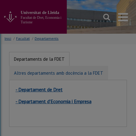
Anar
al
Universitat de Lleida
contingut
Facultat de Dret, Economia i
principal
Turisme
de
la
Inici
/
Facultat
/
Departaments
pàgina
Departaments de la FDET
Altres departaments amb docència a la FDET
- Departament de Dret
- Departament d'Economia i Empresa