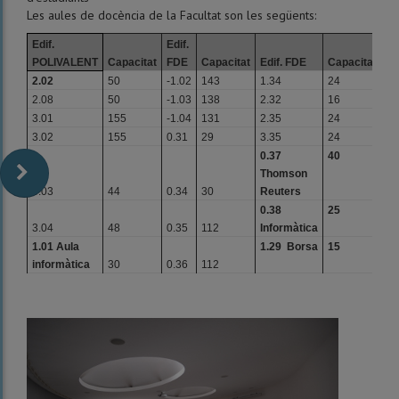
Les aules de docència de la Facultat son les següents:
Edif.
Edif.
POLIVALENT
Capacitat
FDE
Capacitat
Edif. FDE
Capacitat
2.02
50
-1.02
143
1.34
24
2.08
50
-1.03
138
2.32
16
3.01
155
-1.04
131
2.35
24
3.02
155
0.31
29
3.35
24
0.37
40
Thomson
3.03
44
0.34
30
Reuters
0.38
25
3.04
48
0.35
112
Informàtica
1.01 Aula
1.29 Borsa
15
informàtica
30
0.36
112