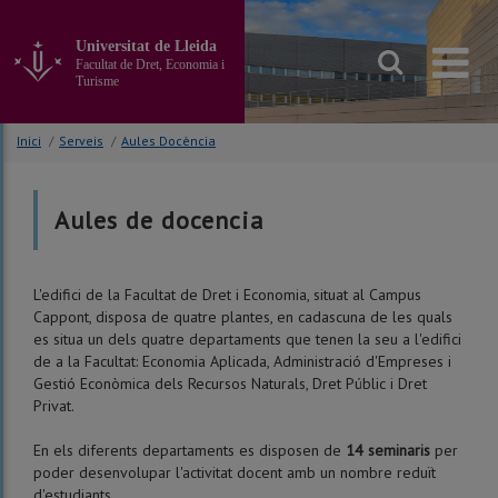
Anar
al
Universitat de Lleida
contingut
Facultat de Dret, Economia i
principal
Turisme
de
la
Inici
/
Serveis
/
Aules Docència
pàgina
Aules de docencia
L'edifici de la Facultat de Dret i Economia, situat al Campus
Cappont, disposa de quatre plantes, en cadascuna de les quals
es situa un dels quatre departaments que tenen la seu a l'edifici
de a la Facultat: Economia Aplicada, Administració d'Empreses i
Gestió Econòmica dels Recursos Naturals, Dret Públic i Dret
Privat.
En els diferents departaments es disposen de
14 seminaris
per
poder desenvolupar l'activitat docent amb un nombre reduït
d'estudiants