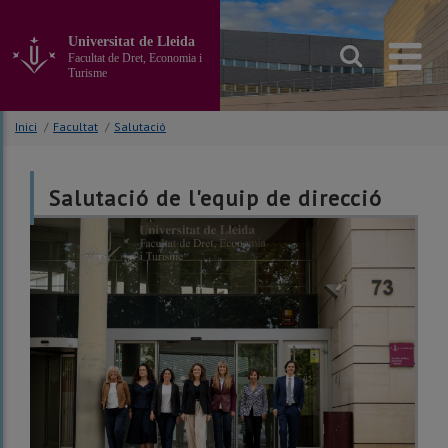
Anar
al
Universitat de Lleida
contingut
Facultat de Dret, Economia i
principal
Turisme
de
la
Inici
/
Facultat
/
Salutació
pàgina
Salutació de l'equip de direcció