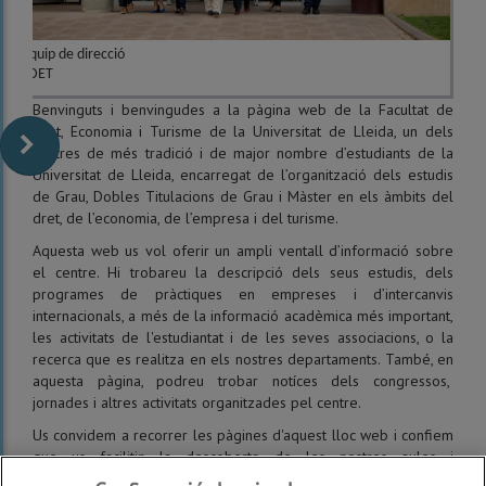
Equip de direcció
FDET
Benvinguts i benvingudes a la pàgina web de la Facultat de
Dret, Economia i Turisme de la Universitat de Lleida, un dels
centres de més tradició i de major nombre d’estudiants de la
Universitat de Lleida, encarregat de l’organització dels estudis
de Grau, Dobles Titulacions de Grau i Màster en els àmbits del
dret, de l’economia, de l’empresa i del turisme.
Aquesta web us vol oferir un ampli ventall d’informació sobre
el centre. Hi trobareu la descripció dels seus estudis, dels
programes de pràctiques en empreses i d’intercanvis
internacionals, a més de la informació acadèmica més important,
les activitats de l'estudiantat i de les seves associacions, o la
recerca que es realitza en els nostres departaments. També, en
aquesta pàgina, podreu trobar notíces dels congressos,
jornades i altres activitats organitzades pel centre.
Us convidem a recorrer les pàgines d'aquest lloc web i confiem
que us facilitin la descoberta de les nostres aules i
departaments i compartir, finalment, el nostre genuí esperit