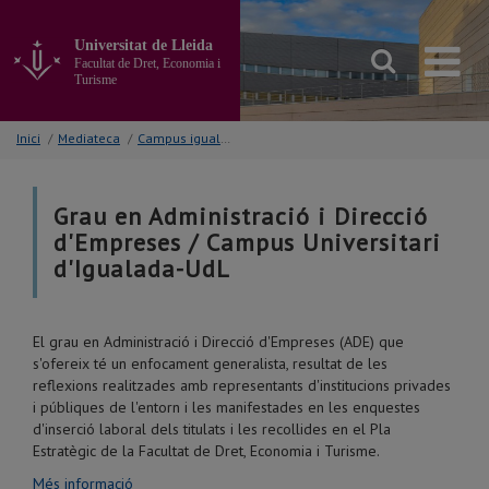
Anar
al
Universitat de Lleida
contingut
Facultat de Dret, Economia i
principal
Turisme
de
la
Inici
/
Mediateca
/
Campus igualada
pàgina
Grau en Administració i Direcció
d'Empreses / Campus Universitari
d'Igualada-UdL
El grau en Administració i Direcció d'Empreses (ADE) que
s'ofereix té un enfocament generalista, resultat de les
reflexions realitzades amb representants d'institucions privades
i públiques de l'entorn i les manifestades en les enquestes
d'inserció laboral dels titulats i les recollides en el Pla
Estratègic de la Facultat de Dret, Economia i Turisme.
Més informació