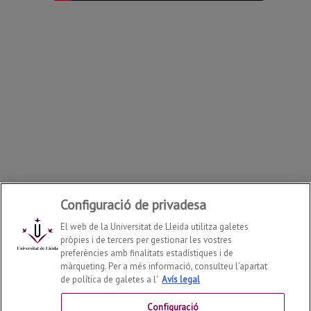
Configuració de privadesa
El web de la Universitat de Lleida utilitza galetes
pròpies i de tercers per gestionar les vostres
preferències amb finalitats estadístiques i de
màrqueting. Per a més informació, consulteu l’apartat
de política de galetes a l'
Avís legal
Facultat de Dret, Economia i Turisme
2026
© | Telf: +34
973 70 32 00
Configuració