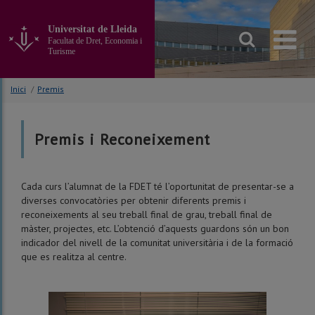
Anar
al
Universitat de Lleida
contingut
Facultat de Dret, Economia i
principal
Turisme
de
la
Inici
/
Premis
pàgina
Premis i Reconeixement
Cada curs l’alumnat de la FDET té l’oportunitat de presentar-se a
diverses convocatòries per obtenir diferents premis i
reconeixements al seu treball final de grau, treball final de
màster, projectes, etc. L’obtenció d’aquests guardons són un bon
indicador del nivell de la comunitat universitària i de la formació
que es realitza al centre.