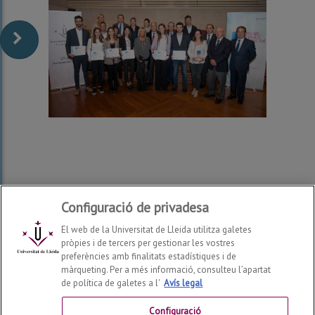
Configuració de privadesa
El web de la Universitat de Lleida utilitza galetes
pròpies i de tercers per gestionar les vostres
preferències amb finalitats estadístiques i de
màrqueting. Per a més informació, consulteu l’apartat
de política de galetes a l'
Avís legal
Facultat de Dret, Economia i Turisme
2026
© | Telf: +34
973 70 32 00
Configuració